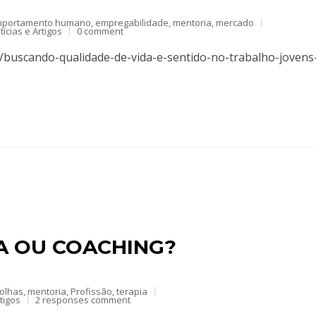
mportamento humano
,
empregabilidade
,
mentoria
,
mercado
tícias e Artigos
0 comment
s/buscando-qualidade-de-vida-e-sentido-no-trabalho-jovens
A OU COACHING?
olhas
,
mentoria
,
Profissão
,
terapia
rtigos
2 responses comment