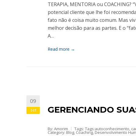
TERAPIA, MENTORIA ou COACHING? “Vo
potencial cliente que lhe foi recomen
fato não é coisa muito comum. Mas viv
melhor decisão para as partes. E o “fat
A…
Read more →
09
GERENCIANDO SUAS
set
By: Amorim
Tags: Tags:
autoconhecimento
,
ca
Category:
Blog
,
Coaching
,
Desenvolvimento Hu