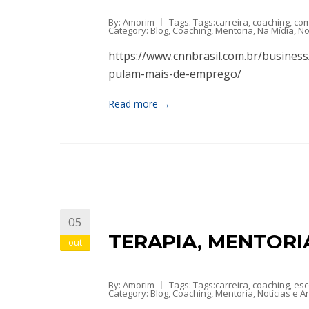
By: Amorim
Tags: Tags:
carreira
,
coaching
,
co
Category:
Blog
,
Coaching
,
Mentoria
,
Na Mídia
,
No
https://www.cnnbrasil.com.br/busines
pulam-mais-de-emprego/
Read more →
05
TERAPIA, MENTORI
out
By: Amorim
Tags: Tags:
carreira
,
coaching
,
esc
Category:
Blog
,
Coaching
,
Mentoria
,
Notícias e A