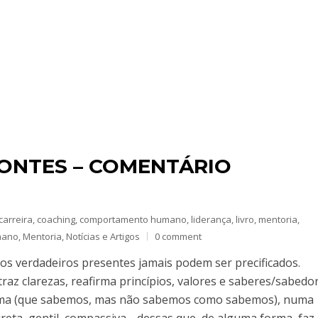
ONTES – COMENTÁRIO
carreira
,
coaching
,
comportamento humano
,
liderança
,
livro
,
mentoria
,
mano
,
Mentoria
,
Notícias e Artigos
0 comment
s verdadeiros presentes jamais podem ser precificados.
az clarezas, reafirma princípios, valores e saberes/sabedor
 alma (que sabemos, mas não sabemos como sabemos), numa