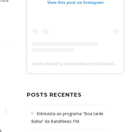
-nos
View this post on Instagram
A post shared by Antonio Amorim (@antonioamorim.consultoria)
POSTS RECENTES
Entrevista ao programa “Boa tarde
Bahia” da BandNews FM.
a