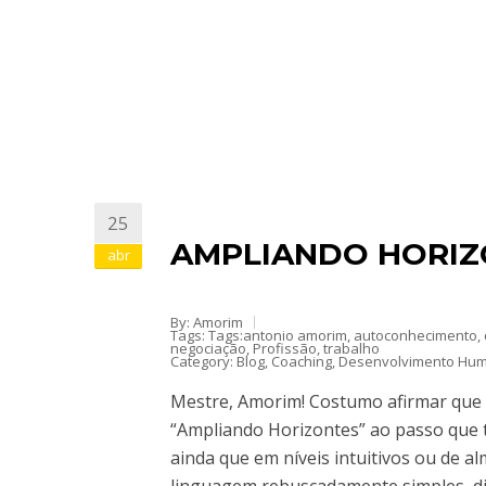
25
AMPLIANDO HORIZ
abr
By: Amorim
Tags: Tags:
antonio amorim
,
autoconhecimento
,
negociação
,
Profissão
,
trabalho
Category:
Blog
,
Coaching
,
Desenvolvimento Hu
Mestre, Amorim! Costumo afirmar que o
“Ampliando Horizontes” ao passo que tr
ainda que em níveis intuitivos ou de