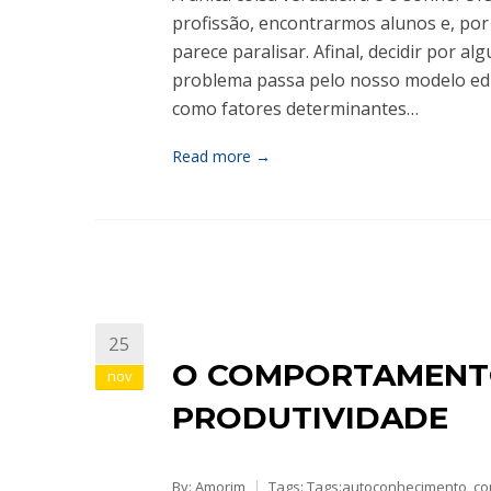
profissão, encontrarmos alunos e, por
parece paralisar. Afinal, decidir por alg
problema passa pelo nosso modelo educ
como fatores determinantes…
Read more →
25
O COMPORTAMENT
nov
PRODUTIVIDADE
By: Amorim
Tags: Tags:
autoconhecimento
,
co