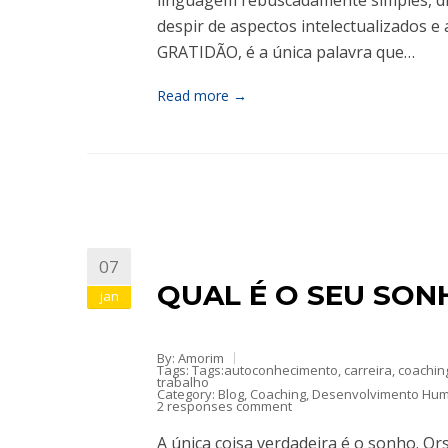
linguagem rebuscadamente simples, dir
despir de aspectos intelectualizados e 
GRATIDÃO, é a única palavra que…
Read more →
07
QUAL É O SEU SON
jan
By: Amorim
Tags: Tags:
autoconhecimento
,
carreira
,
coachin
trabalho
Category:
Blog
,
Coaching
,
Desenvolvimento Hu
2 responses comment
A única coisa verdadeira é o sonho. 