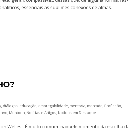
eta, gentil, compassiva… dessas que, de alguma forma, faz
analíticos, essenciais às sublimes conexões de almas.
HO?
g
,
diálogos
,
educação
,
empregabilidade
,
mentoria
,
mercado
,
Profissão
,
mano
,
Mentoria
,
Notícias e Artigos
,
Notícias em Destaque
Orson Welles É muito comum, naquele momento da escolha d