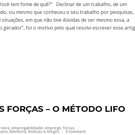
cê tem fome de quê?” Declinar de um trabalho, de um
dado, ou mesmo que conheceu o seu trabalho por pesquisas,
i situações, em que não tive dúvidas de ser mesmo essa, a
o gerador”, foi o motivo pelo qual resolvi escrever esse artig
 FORÇAS – O MÉTODO LIFO
rreira
,
empregabilidade
,
emprego
,
forças
mano
,
Mentoria
,
Notícias e Artigos
0 comment