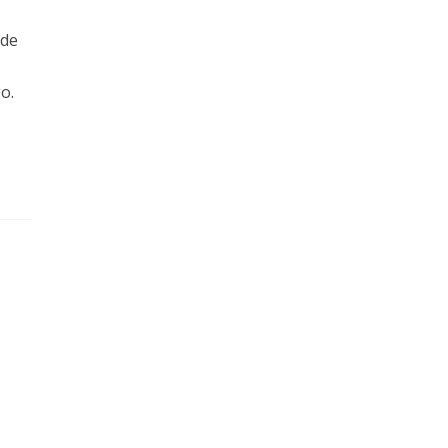
 de
o.