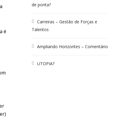
de ponta?
ça
Carreiras – Gestão de Forças e
Talentos
a é
Ampliando Horizontes – Comentário
UTOPIA?
bom
er
er)