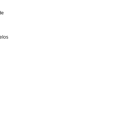
de
elos