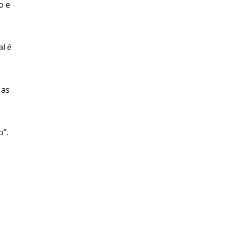
o e
al é
 as
o”.