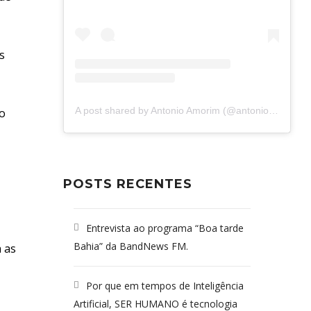
s
A post shared by Antonio Amorim (@antonioamorim.consultoria)
do
POSTS RECENTES
Entrevista ao programa “Boa tarde
Bahia” da BandNews FM.
a as
Por que em tempos de Inteligência
Artificial, SER HUMANO é tecnologia