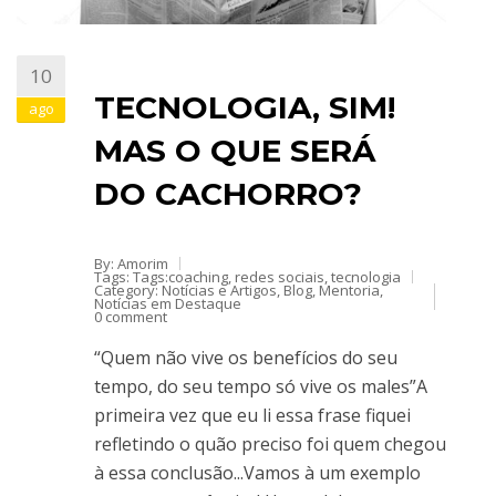
10
TECNOLOGIA, SIM!
ago
MAS O QUE SERÁ
DO CACHORRO?
By: Amorim
Tags: Tags:
coaching
,
redes sociais
,
tecnologia
Category:
Notícias e Artigos
,
Blog
,
Mentoria
,
Notícias em Destaque
0 comment
“Quem não vive os benefícios do seu
tempo, do seu tempo só vive os males”A
primeira vez que eu li essa frase fiquei
refletindo o quão preciso foi quem chegou
à essa conclusão...Vamos à um exemplo