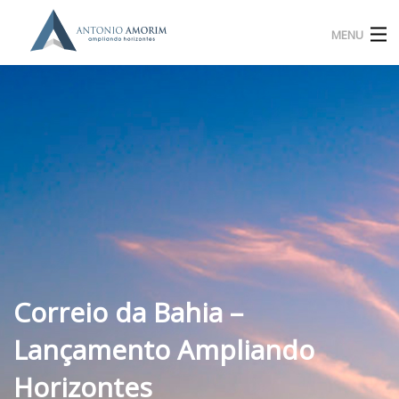
MENU
Home
Experiência Profissional
Método 4C4
Livros
Blog
Correio da Bahia –
Contato
Lançamento Ampliando
Plataforma
Horizontes