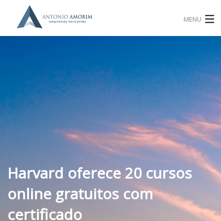
MENU
Home
Experiência Profissional
Método 4C4
Livros
Blog
Harvard oferece 20 cursos
Contato
online gratuitos com
Plataforma
certificado