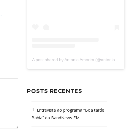
-
A post shared by Antonio Amorim (@antonioamorim.consultoria)
POSTS RECENTES
Entrevista ao programa “Boa tarde
Bahia” da BandNews FM.