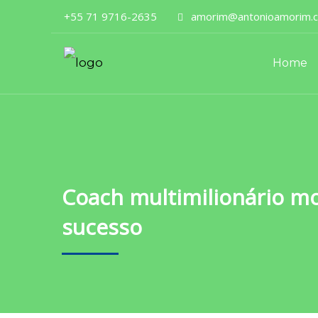
+55 71 9716-2635
amorim@antonioamorim.c
Home
Coach multimilionário m
sucesso